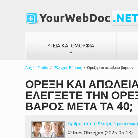
ΥΓΕΊΑ ΚΑΙ ΟΜΟΡΦΙΆ
Αρχική Σελίδα
/
Έλεγχος Βάρους
/
Όρεξη και απώλεια βάρους
ΌΡΕΞΗ ΚΑΙ ΑΠΏΛΕΙΑ
ΕΛΈΓΞΕΤΕ ΤΗΝ ΌΡΕΞ
ΒΆΡΟΣ ΜΕΤΆ ΤΑ 40;
Άρθρο από το
Κέντρο Υγειονομικ
©
Ines Obregon
(2025-05-13)