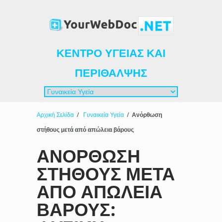
ΚΈΝΤΡΟ ΥΓΕΊΑΣ ΚΑΙ
ΠΕΡΊΘΑΛΨΗΣ
Αρχική Σελίδα
/
Γυναικεία Υγεία
/
Ανόρθωση
στήθους μετά από απώλεια βάρους
ΑΝΌΡΘΩΣΗ
ΣΤΉΘΟΥΣ ΜΕΤΆ
ΑΠΌ ΑΠΏΛΕΙΑ
ΒΆΡΟΥΣ: